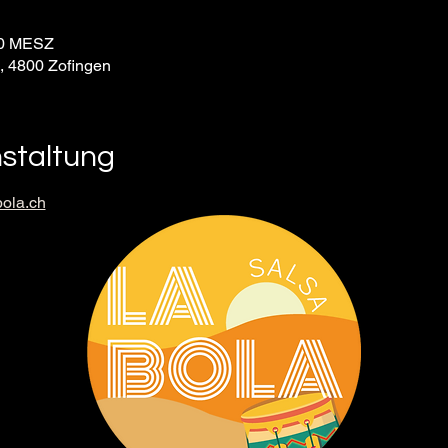
:30 MESZ
9, 4800 Zofingen
nstaltung
ola.ch