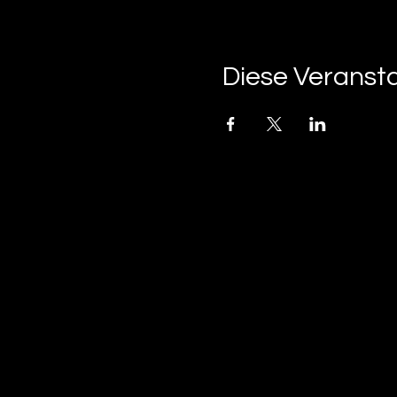
Diese Veransta
tan-z
email
telefonnummer
tan-z GmbH
Untere Brühlstrasse 9
CH-4800 Zofingen
gratisparkplätze rund um das trila-park areal