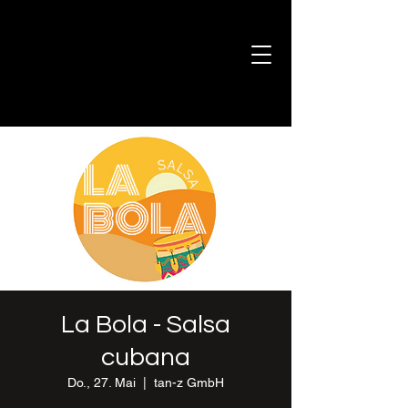
La Bola - Salsa
cubana
Do., 27. Mai
  |  
tan-z GmbH