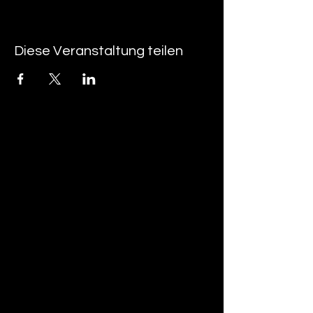
Diese Veranstaltung teilen
tan-z
email
telefonnummer
tan-z GmbH
Untere Brühlstrasse 9
CH-4800 Zofingen
gratisparkplätze rund um das trila-park
areal