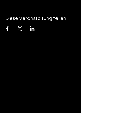
Diese Veranstaltung teilen
tan-z
email
telefonnummer
tan-z GmbH
Untere Brühlstrasse 9
CH-4800 Zofingen
gratisparkplätze rund um das trila-park
areal