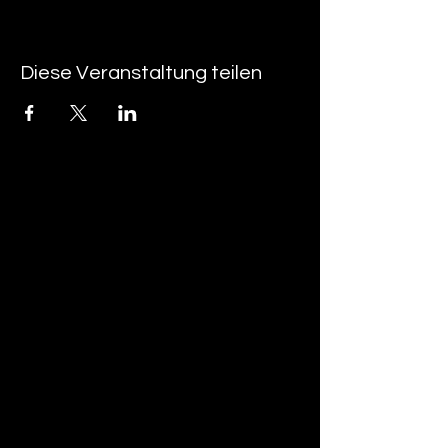
Diese Veranstaltung teilen
tan-z
email
telefonnummer
tan-z GmbH
Untere Brühlstrasse 9
CH-4800 Zofingen
gratisparkplätze rund um das trila-park
areal