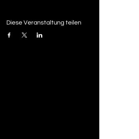
Diese Veranstaltung teilen
tan-z
email
telefonnummer
tan-z GmbH
Untere Brühlstrasse 9
CH-4800 Zofingen
gratisparkplätze rund um das trila-park
areal