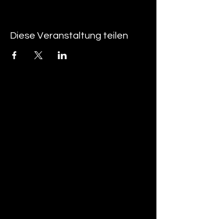
Diese Veranstaltung teilen
tan-z
email
telefonnummer
tan-z GmbH
Untere Brühlstrasse 9
CH-4800 Zofingen
gratisparkplätze rund um das trila-park
areal