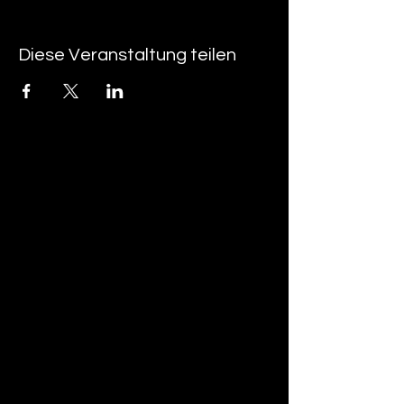
Diese Veranstaltung teilen
tan-z
email
telefonnummer
tan-z GmbH
Untere Brühlstrasse 9
CH-4800 Zofingen
gratisparkplätze rund um das trila-park
areal